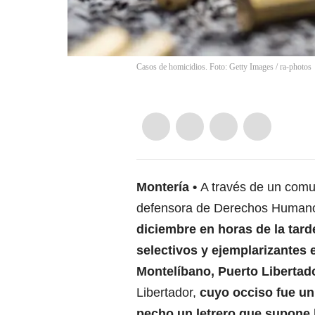
Casos de homicidios. Foto: Getty Images
/
ra-photos
Montería
A través de un comu
defensora de Derechos Humano
diciembre en horas de la tar
selectivos y ejemplarizantes
Montelíbano, Puerto Libertador
Libertador,
cuyo occiso fue un 
pecho un letrero que supone l