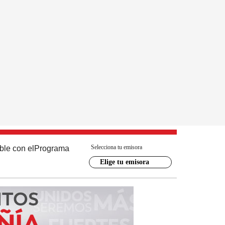
Selecciona tu emisora
ble con el
Programa
Elige tu emisora