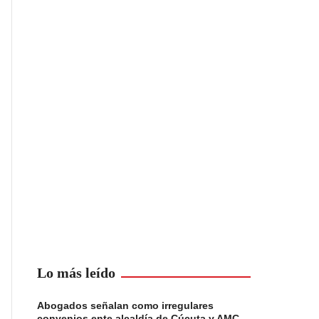
Lo más leído
Abogados señalan como irregulares
convenios ente alcaldía de Cúcuta y AMC