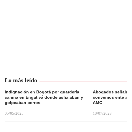
Lo más leído
Indignación en Bogotá por guardería
Abogados señalan 
canina en Engativá donde asfixiaban y
convenios ente alc
golpeaban perros
AMC
05/05/2025
13/07/2023