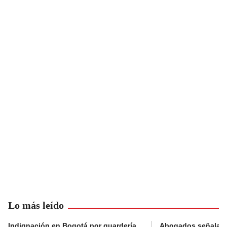
Lo más leído
Indignación en Bogotá por guardería
Abogados señalan 