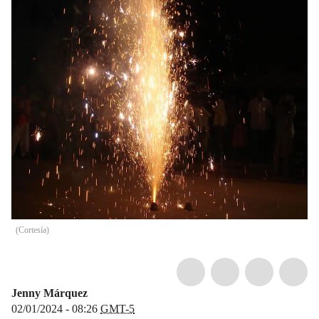
(
Cortesía
)
Jenny Márquez
02/01/2024 - 08:26
GMT-5