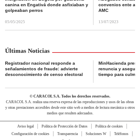
canina en Engativá donde asfixiaban y
convenios ente alc
golpeaban perros
AMC
05/05/2025
13/07/2023
Últimas Noticias
Registrador nacional responde a
MinHacienda presen
señalamientos de fraude: advierte
renuncia y aseguró
desconocimiento de censo electoral
tiempo para culmina
© CARACOL S.A. Todos los derechos reservados.
CARACOL S.A. realiza una reserva expresa de las reproducciones y usos de las obras
y otras prestaciones accesibles desde este sitio web a medios de lectura mecánica u otros
medios que resulten adecuados.
Aviso legal
Política de Protección de Datos
Política de cookies
Configuración de cookies
Transparencia
Soluciones W
Teléfonos