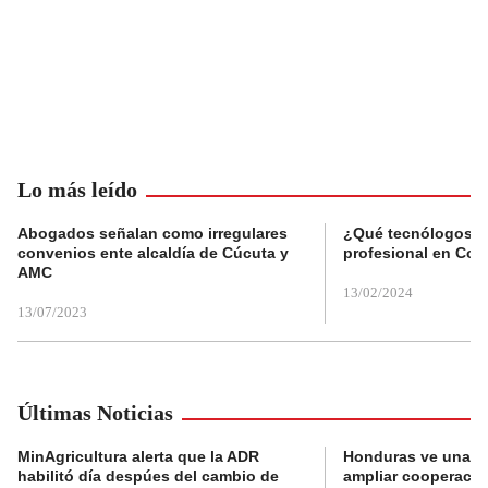
Lo más leído
Abogados señalan como irregulares
¿Qué tecnólogos re
convenios ente alcaldía de Cúcuta y
profesional en Col
AMC
13/02/2024
13/07/2023
Últimas Noticias
MinAgricultura alerta que la ADR
Honduras ve una o
habilitó día despúes del cambio de
ampliar cooperaci