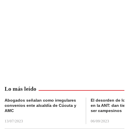
Lo más leído
Abogados señalan como irregulares
El desorden de los
convenios ente alcaldía de Cúcuta y
en la ANT: dan tier
AMC
ser campesinos
13/07/2023
06/09/2023