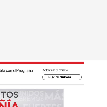
Selecciona tu emisora
ble con el
Programa
Elige tu emisora