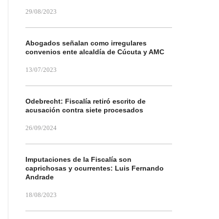
29/08/2023
Abogados señalan como irregulares
convenios ente alcaldía de Cúcuta y AMC
13/07/2023
Odebrecht: Fiscalía retiró escrito de
acusación contra siete procesados
26/09/2024
Imputaciones de la Fiscalía son
caprichosas y ocurrentes: Luis Fernando
Andrade
18/08/2023