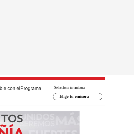
Selecciona tu emisora
ble con el
Programa
Elige tu emisora