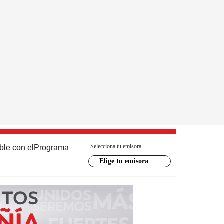
Selecciona tu emisora
ble con el
Programa
Elige tu emisora