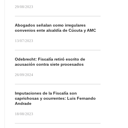
29/08/2023
Abogados señalan como irregulares
convenios ente alcaldía de Cúcuta y AMC
13/07/2023
Odebrecht: Fiscalía retiró escrito de
acusación contra siete procesados
26/09/2024
Imputaciones de la Fiscalía son
caprichosas y ocurrentes: Luis Fernando
Andrade
18/08/2023