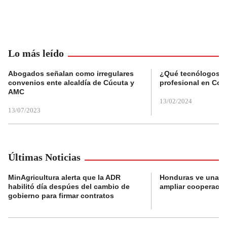
Lo más leído
Abogados señalan como irregulares
¿Qué tecnólogos re
convenios ente alcaldía de Cúcuta y
profesional en Col
AMC
13/02/2024
13/07/2023
Últimas Noticias
MinAgricultura alerta que la ADR
Honduras ve una o
habilitó día despúes del cambio de
ampliar cooperaci
gobierno para firmar contratos