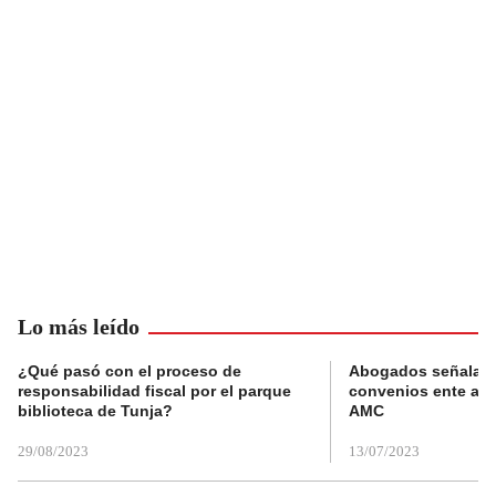
Lo más leído
¿Qué pasó con el proceso de
Abogados señalan 
responsabilidad fiscal por el parque
convenios ente alc
biblioteca de Tunja?
AMC
29/08/2023
13/07/2023