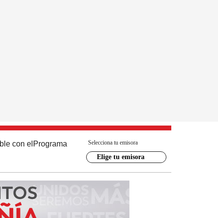
Selecciona tu emisora
ble con el
Programa
Elige tu emisora