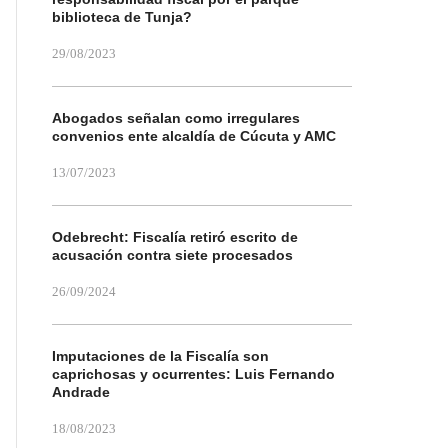
biblioteca de Tunja?
29/08/2023
Abogados señalan como irregulares
convenios ente alcaldía de Cúcuta y AMC
13/07/2023
Odebrecht: Fiscalía retiró escrito de
acusación contra siete procesados
26/09/2024
Imputaciones de la Fiscalía son
caprichosas y ocurrentes: Luis Fernando
Andrade
18/08/2023