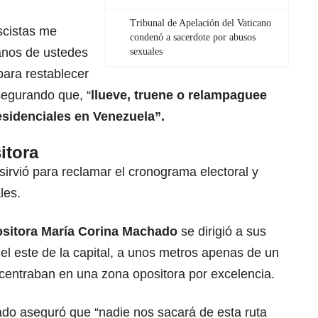
Tribunal de Apelación del Vaticano
ascistas me
condenó a sacerdote por abusos
anos de ustedes
sexuales
para restablecer
segurando que, “
llueve, truene o relampaguee
esidenciales en Venezuela”.
itora
a sirvió para reclamar el cronograma electoral y
les.
ositora María Corina Machado
se dirigió a sus
l este de la capital, a unos metros apenas de un
ncentraban en una zona opositora por excelencia.
o aseguró que “nadie nos sacará de esta ruta