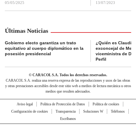
05/05/2025
13/07/2023
Últimas Noticias
Gobierno electo garantiza un trato
¿Quién es Claudia C
equitativo al cuerpo diplomático en la
exconcejal de Mede
posesión presidencial
viceministra de De
Perfil
© CARACOL S.A. Todos los derechos reservados.
CARACOL S.A. realiza una reserva expresa de las reproducciones y usos de las obras
y otras prestaciones accesibles desde este sitio web a medios de lectura mecánica u otros
medios que resulten adecuados.
Aviso legal
Política de Protección de Datos
Política de cookies
Configuración de cookies
Transparencia
Soluciones W
Teléfonos
Escríbanos