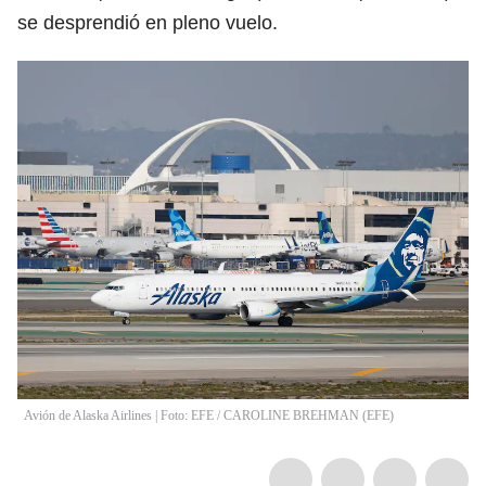
se desprendió en pleno vuelo.
Avión de Alaska Airlines | Foto: EFE
/
CAROLINE BREHMAN
(
EFE
)