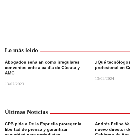
Lo más leído
Abogados señalan como irregulares
¿Qué tecnólogos re
convenios ente alcaldía de Cúcuta y
profesional en Col
AMC
13/02/2024
13/07/2023
Últimas Noticias
CPB pide a De la Espriella proteger la
Andrés Felipe Velás
libertad de prensa y garantizar
nuevo director de l
seguridad para periodistas
Gobierno de Abelard