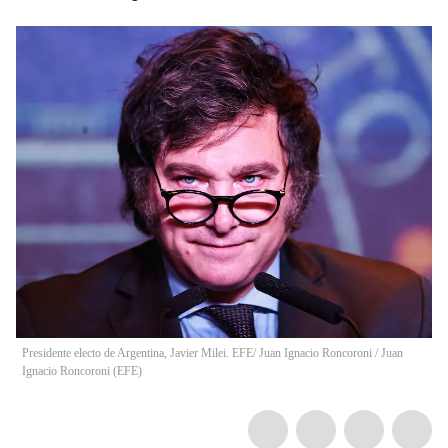
Presidente electo de Argentina, Javier Milei. EFE/ Juan Ignacio Roncoroni
/
Juan
Ignacio Roncoroni
(
EFE
)