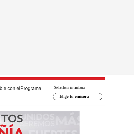
Selecciona tu emisora
ble con el
Programa
Elige tu emisora