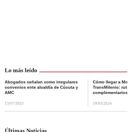
Lo más leído
Abogados señalan como irregulares
Cómo llegar a Mons
convenios ente alcaldía de Cúcuta y
TransMilenio: rutas
AMC
complementarios
13/07/2023
19/03/2024
Últimas Noticias