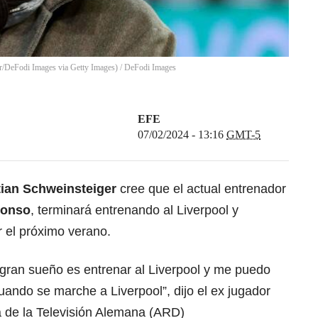
r/DeFodi Images via Getty Images)
/
DeFodi Images
EFE
07/02/2024 - 13:16
GMT-5
ian Schweinsteiger
cree que el actual entrenador
lonso
, terminará entrenando al Liverpool y
 el próximo verano.
gran sueño es entrenar al Liverpool y me puedo
ando se marche a Liverpool”, dijo el ex jugador
 de la Televisión Alemana (ARD)