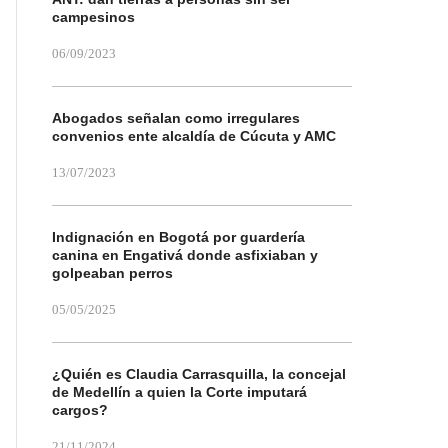
campesinos
06/09/2023
Abogados señalan como irregulares
convenios ente alcaldía de Cúcuta y AMC
13/07/2023
Indignación en Bogotá por guardería
canina en Engativá donde asfixiaban y
golpeaban perros
05/05/2025
¿Quién es Claudia Carrasquilla, la concejal
de Medellín a quien la Corte imputará
cargos?
21/11/2024