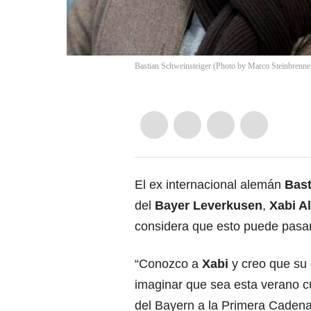
Bastian Schweinsteiger (Photo by Marco Steinbrenne
El ex internacional alemán
Bast
del
Bayer Leverkusen
,
Xabi A
considera que esto puede pasar
“Conozco a
Xabi
y creo que su 
imaginar que sea esta verano cu
del Bayern a la Primera Cadena