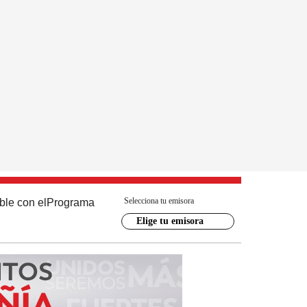
Selecciona tu emisora
ble con el
Programa
Elige tu emisora