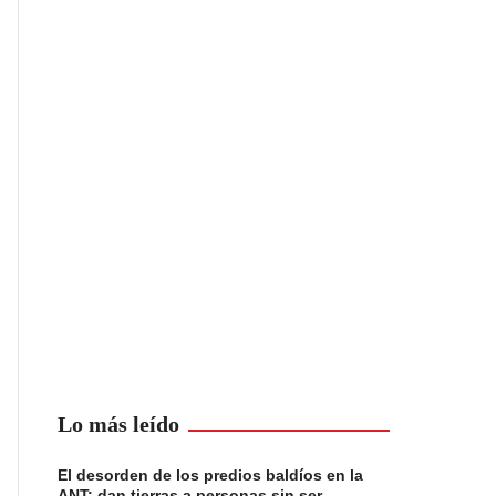
Lo más leído
El desorden de los predios baldíos en la
ANT: dan tierras a personas sin ser