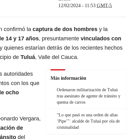
12/02/2024 - 11:53
GMT-5
n confirmó la
captura de dos hombres
y la
e 14 y 17 años
, presuntamente
vinculados con
y quienes estarían detrás de los recientes hechos
icipio de
Tuluá
, Valle del Cauca.
s autoridades
Más información
tos con los que
Ordenaron militarización de Tuluá
de ocho
tras asesinato de agente de tránsito y
quema de carros
“Lo que pasó es una orden de alias
Leonardo Vergara,
‘Pipe’”: alcalde de Tuluá por ola de
ación de
criminalidad
ránsito
del