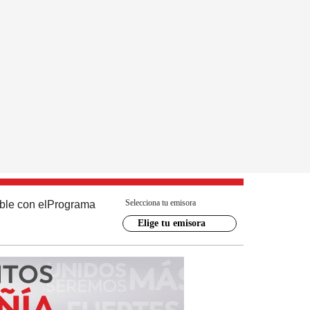
Selecciona tu emisora
ble con el
Programa
Elige tu emisora