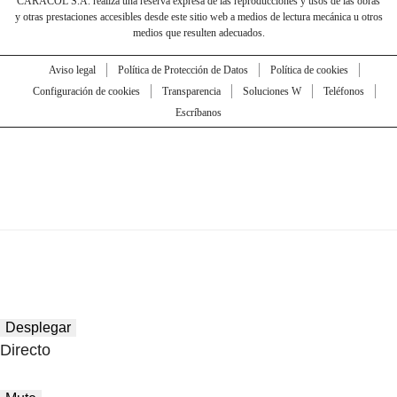
CARACOL S.A. realiza una reserva expresa de las reproducciones y usos de las obras
y otras prestaciones accesibles desde este sitio web a medios de lectura mecánica u otros
medios que resulten adecuados.
Aviso legal
Política de Protección de Datos
Política de cookies
Configuración de cookies
Transparencia
Soluciones W
Teléfonos
Escríbanos
Desplegar
Directo