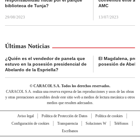
responsabilidad fiscal por el parque
convenios ente alc
biblioteca de Tunja?
AMC
29/08/2023
13/07/2023
Últimas Noticias
¿Quién es el vendedor de panela que
El Magdalena, pres
estuvo en la posesión presidencial de
posesión de Abelard
Abelardo de la Espriella?
© CARACOL S.A. Todos los derechos reservados.
CARACOL S.A. realiza una reserva expresa de las reproducciones y usos de las obras
y otras prestaciones accesibles desde este sitio web a medios de lectura mecánica u otros
medios que resulten adecuados.
Aviso legal
Política de Protección de Datos
Política de cookies
Configuración de cookies
Transparencia
Soluciones W
Teléfonos
Escríbanos