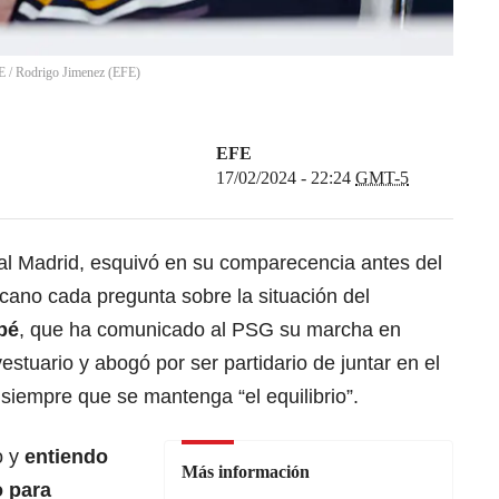
FE
/
Rodrigo Jimenez
(
EFE
)
EFE
17/02/2024 - 22:24
GMT-5
eal Madrid, esquivó en su comparecencia antes del
ecano cada pregunta sobre la situación del
pé
, que ha comunicado al PSG su marcha en
estuario y abogó por ser partidario de juntar en el
siempre que se mantenga “el equilibrio”.
o y
entiendo
Más información
o para