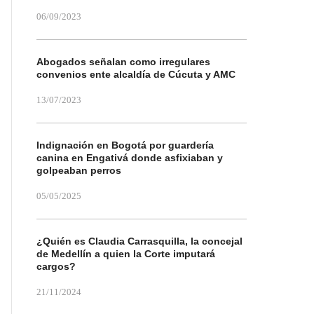
06/09/2023
Abogados señalan como irregulares
convenios ente alcaldía de Cúcuta y AMC
13/07/2023
Indignación en Bogotá por guardería
canina en Engativá donde asfixiaban y
golpeaban perros
05/05/2025
¿Quién es Claudia Carrasquilla, la concejal
de Medellín a quien la Corte imputará
cargos?
21/11/2024