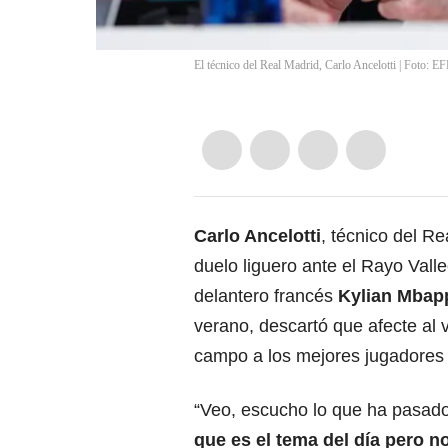
El técnico del Real Madrid, Carlo Ancelotti | Foto: E
Carlo Ancelotti
, técnico del R
duelo liguero ante el Rayo Vall
delantero francés
Kylian Mbap
verano, descartó que afecte al v
campo a los mejores jugadores 
“Veo, escucho lo que ha pasad
que es el tema del día pero n