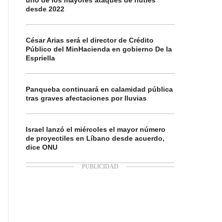
uno de los mayores ataques de hutíes
desde 2022
César Arias será el director de Crédito
Público del MinHacienda en gobierno De la
Espriella
Panqueba continuará en calamidad pública
tras graves afectaciones por lluvias
Israel lanzó el miércoles el mayor número
de proyectiles en Líbano desde acuerdo,
dice ONU