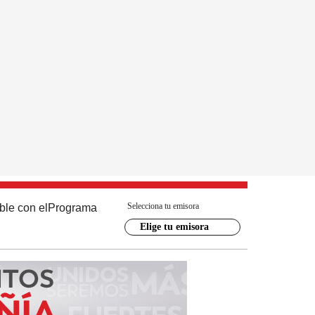
Selecciona tu emisora
ble con el
Programa
Elige tu emisora