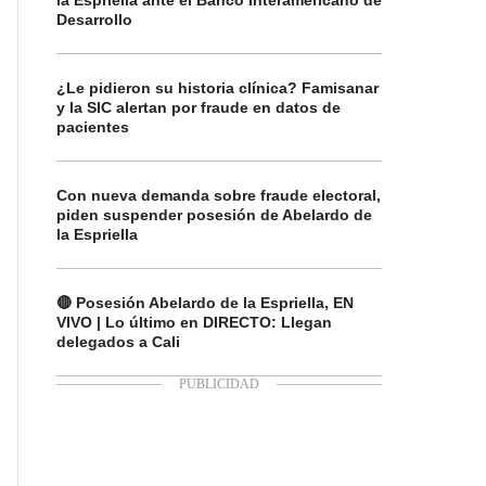
la Espriella ante el Banco Interamericano de
Desarrollo
¿Le pidieron su historia clínica? Famisanar
y la SIC alertan por fraude en datos de
pacientes
Con nueva demanda sobre fraude electoral,
piden suspender posesión de Abelardo de
la Espriella
🔴 Posesión Abelardo de la Espriella, EN
VIVO | Lo último en DIRECTO: Llegan
delegados a Cali