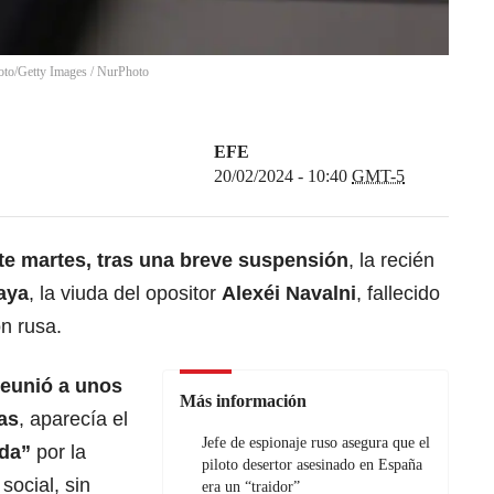
oto/Getty Images
/
NurPhoto
EFE
20/02/2024 - 10:40
GMT-5
te martes, tras una breve suspensión
, la recién
aya
, la viuda del opositor
Alexéi Navalni
, fallecido
n rusa.
reunió a unos
Más información
as
, aparecía el
Jefe de espionaje ruso asegura que el
da”
por la
piloto desertor asesinado en España
social, sin
era un “traidor”