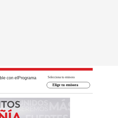
Selecciona tu emisora
ble con el
Programa
Elige tu emisora