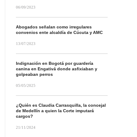
06/09/2023
Abogados señalan como irregulares
convenios ente alcaldía de Cúcuta y AMC
13/07/2023
Indignación en Bogotá por guardería
canina en Engativá donde asfixiaban y
golpeaban perros
05/05/2025
¿Quién es Claudia Carrasquilla, la concejal
de Medellín a quien la Corte imputará
cargos?
21/11/2024