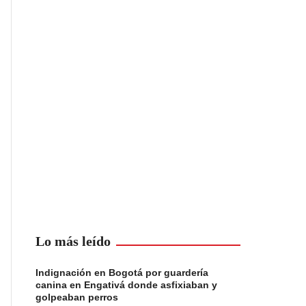
Lo más leído
Indignación en Bogotá por guardería
canina en Engativá donde asfixiaban y
golpeaban perros