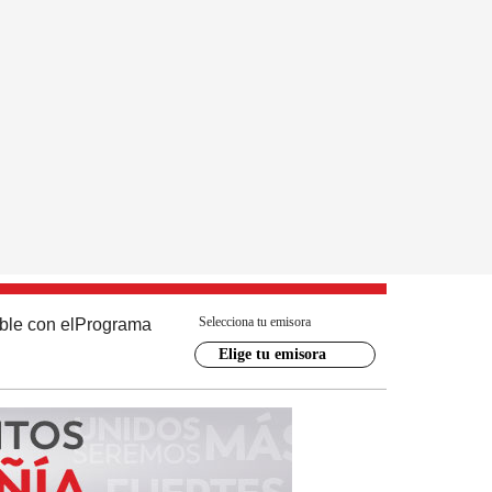
Selecciona tu emisora
ble con el
Programa
Elige tu emisora