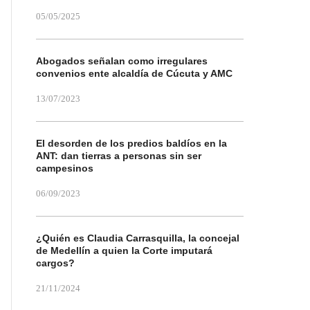
05/05/2025
Abogados señalan como irregulares
convenios ente alcaldía de Cúcuta y AMC
13/07/2023
El desorden de los predios baldíos en la
ANT: dan tierras a personas sin ser
campesinos
06/09/2023
¿Quién es Claudia Carrasquilla, la concejal
de Medellín a quien la Corte imputará
cargos?
21/11/2024