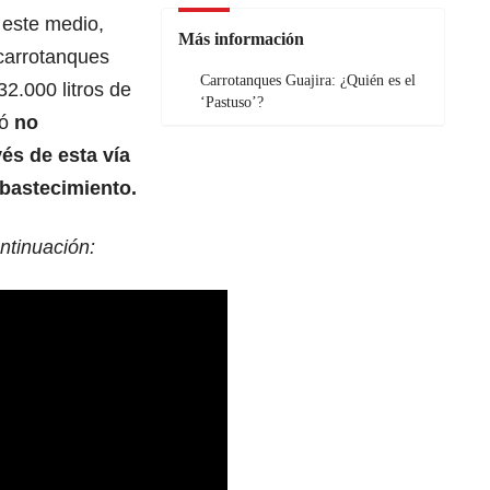
 este medio,
Más información
carrotanques
Carrotanques Guajira: ¿Quién es el
2.000 litros de
‘Pastuso’?
ió
no
és de esta vía
abastecimiento.
ntinuación: