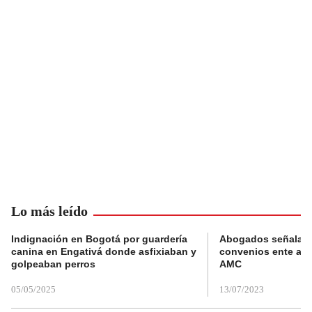
Lo más leído
Indignación en Bogotá por guardería
Abogados señalan 
canina en Engativá donde asfixiaban y
convenios ente alc
golpeaban perros
AMC
05/05/2025
13/07/2023