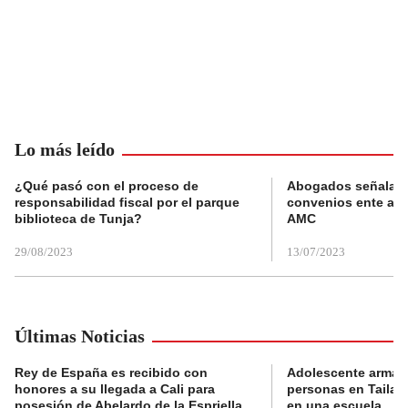
Lo más leído
¿Qué pasó con el proceso de
Abogados señalan 
responsabilidad fiscal por el parque
convenios ente alc
biblioteca de Tunja?
AMC
29/08/2023
13/07/2023
Últimas Noticias
Rey de España es recibido con
Adolescente armad
honores a su llegada a Cali para
personas en Tailand
posesión de Abelardo de la Espriella
en una escuela