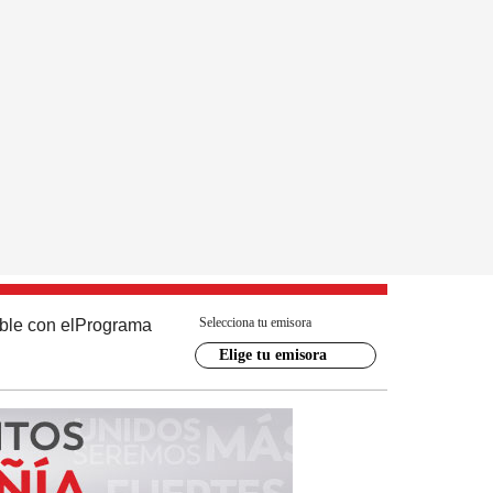
Selecciona tu emisora
ble con el
Programa
Elige tu emisora