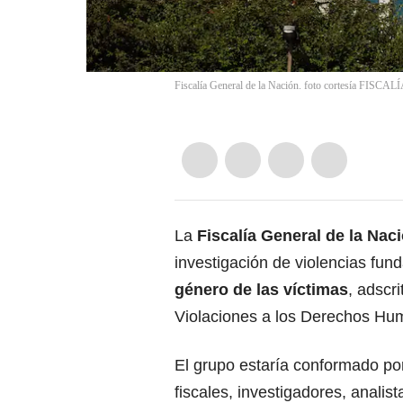
Fiscalía General de la Nación. foto cortesía FISCAL
La
Fiscalía General de la Nac
investigación de violencias fun
género de las víctimas
, adscr
Violaciones a los Derechos H
El grupo estaría conformado por
fiscales, investigadores, analis