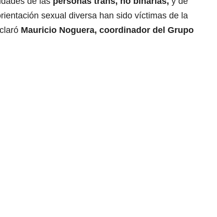
idades de las
personas trans, no binarias,
y de
rientación sexual diversa han sido víctimas de la
eclaró
Mauricio Noguera, coordinador del Grupo