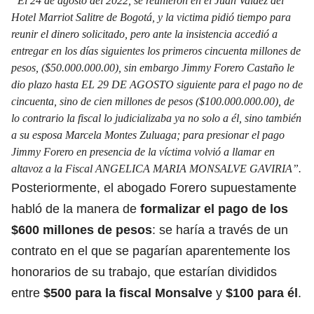
“El 24 de agosto del 2022, se reunieron en el Juan Valdez del
Hotel Marriot Salitre de Bogotá, y la victima pidió tiempo para
reunir el dinero solicitado, pero ante la insistencia accedió a
entregar en los días siguientes los primeros cincuenta millones de
pesos, ($50.000.000.00), sin embargo Jimmy Forero Castaño le
dio plazo hasta EL 29 DE AGOSTO siguiente para el pago no de
cincuenta, sino de cien millones de pesos ($100.000.000.00), de
lo contrario la fiscal lo judicializaba ya no solo a él, sino también
a su esposa Marcela Montes Zuluaga; para presionar el pago
Jimmy Forero en presencia de la víctima volvió a llamar en
altavoz a la Fiscal ANGELICA MARIA MONSALVE GAVIRIA”.
Posteriormente, el abogado Forero supuestamente
habló de la manera de
formalizar el pago de los
$600 millones de pesos
: se haría a través de un
contrato en el que se pagarían aparentemente los
honorarios de su trabajo, que estarían divididos
entre
$500 para la fiscal Monsalve
y
$100 para él
.