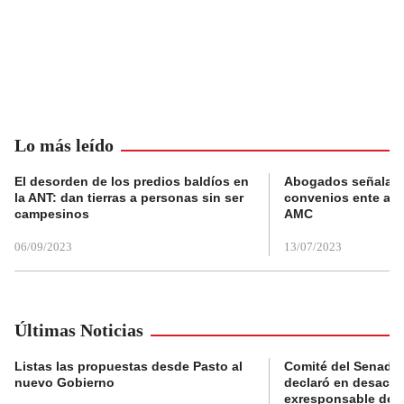
Lo más leído
El desorden de los predios baldíos en
Abogados señalan 
la ANT: dan tierras a personas sin ser
convenios ente alc
campesinos
AMC
06/09/2023
13/07/2023
Últimas Noticias
Listas las propuestas desde Pasto al
Comité del Senado 
nuevo Gobierno
declaró en desacat
exresponsable de l