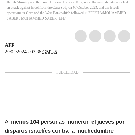
Health Ministry and the Israel Defense Forces (IDF), since Hamas militants launched
an attack against Israel from the Gaza Strip on 07 October 2023, and the Israeli
operations in Gaza and the West Bank which followed it. EFE/EPA/MOHAMMED
SABER
/
MOHAMMED SABER
(
EFE
)
AFP
29/02/2024 - 07:36
GMT-5
Al
menos 104 personas murieron el jueves por
disparos israelíes contra la muchedumbre