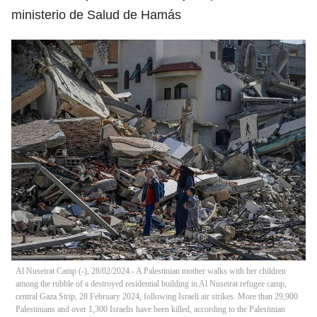
ministerio de Salud de Hamás
Al Nuseirat Camp (-), 28/02/2024.- A Palestinian mother walks with her children
among the rubble of a destroyed residential building in Al Nuseirat refugee camp,
central Gaza Strip, 28 February 2024, following Israeli air strikes. More than 29,900
Palestinians and over 1,300 Israelis have been killed, according to the Palestinian