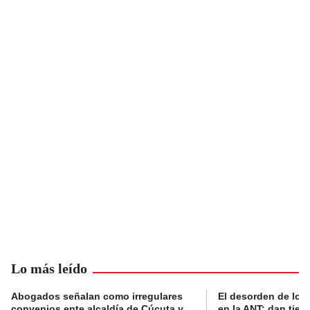
Lo más leído
Abogados señalan como irregulares
El desorden de los
convenios ente alcaldía de Cúcuta y
en la ANT: dan tier