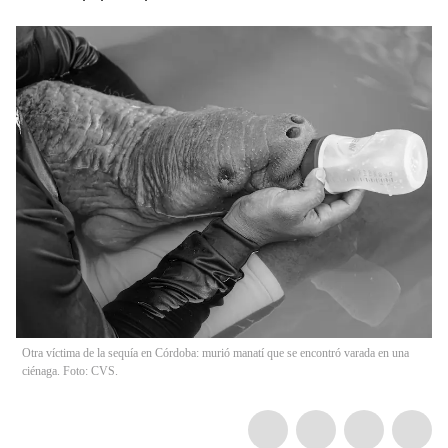
Otra víctima de la sequía en Córdoba: murió manatí que se encontró varada en una
ciénaga. Foto: CVS.