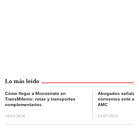
Lo más leído
Cómo llegar a Monserrate en
Abogados señalan 
TransMilenio: rutas y transportes
convenios ente alc
complementarios
AMC
19/03/2024
13/07/2023