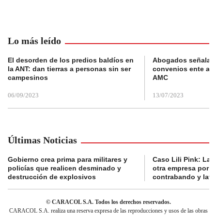
Lo más leído
El desorden de los predios baldíos en
Abogados señalan 
la ANT: dan tierras a personas sin ser
convenios ente alc
campesinos
AMC
06/09/2023
13/07/2023
Últimas Noticias
Gobierno crea prima para militares y
Caso Lili Pink: La F
policías que realicen desminado y
otra empresa por p
destrucción de explosivos
contrabando y lava
© CARACOL S.A. Todos los derechos reservados.
CARACOL S.A. realiza una reserva expresa de las reproducciones y usos de las obras