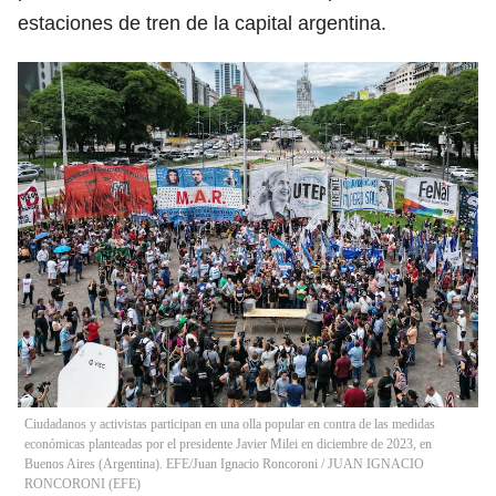
estaciones de tren de la capital argentina.
Ciudadanos y activistas participan en una olla popular en contra de las medidas
económicas planteadas por el presidente Javier Milei en diciembre de 2023, en
Buenos Aires (Argentina). EFE/Juan Ignacio Roncoroni
/
JUAN IGNACIO
RONCORONI
(
EFE
)