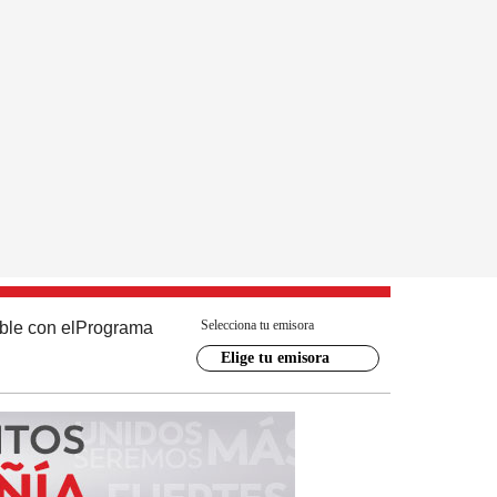
Selecciona tu emisora
ble con el
Programa
Elige tu emisora