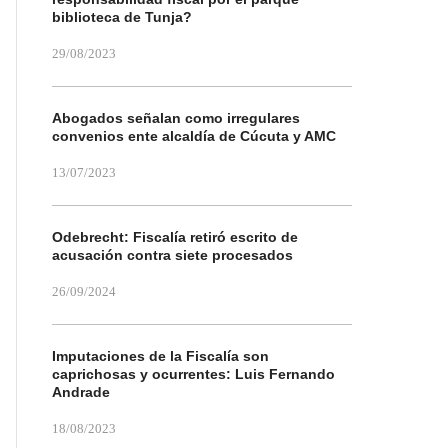
biblioteca de Tunja?
29/08/2023
Abogados señalan como irregulares
convenios ente alcaldía de Cúcuta y AMC
13/07/2023
Odebrecht: Fiscalía retiró escrito de
acusación contra siete procesados
26/09/2024
Imputaciones de la Fiscalía son
caprichosas y ocurrentes: Luis Fernando
Andrade
18/08/2023