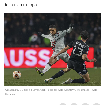
de la Liga Europa.
Qarabag FK v Bayer 04 Leverkusen. (Foto por Aziz Karimov/Getty Images)
/
Aziz
Karimov