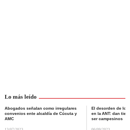
Lo más leído
Abogados señalan como irregulares
El desorden de los
convenios ente alcaldía de Cúcuta y
en la ANT: dan tier
AMC
ser campesinos
13/07/2023
06/09/2023