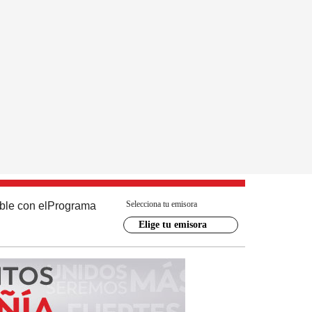
Selecciona tu emisora
ble con el
Programa
Elige tu emisora