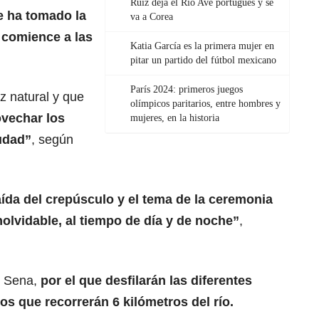
Ruiz deja el Rio Ave portugués y se
e ha tomado la
va a Corea
 comience a las
Katia García es la primera mujer en
pitar un partido del fútbol mexicano
París 2024: primeros juegos
uz natural y que
olímpicos paritarios, entre hombres y
vechar los
mujeres, en la historia
iudad”
, según
aída del crepúsculo y el tema de la ceremonia
nolvidable, al tiempo de día y de noche”
,
l Sena,
por el que desfilarán las diferentes
s que recorrerán 6 kilómetros del río.