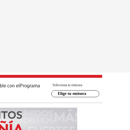
Selecciona tu emisora
ble con el
Programa
Elige tu emisora