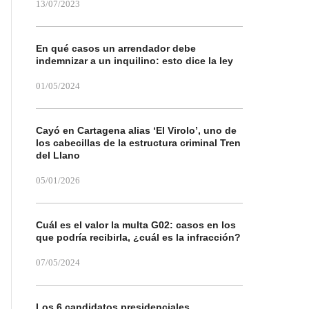
13/07/2023
En qué casos un arrendador debe
indemnizar a un inquilino: esto dice la ley
01/05/2024
Cayó en Cartagena alias ‘El Virolo’, uno de
los cabecillas de la estructura criminal Tren
del Llano
05/01/2026
Cuál es el valor la multa G02: casos en los
que podría recibirla, ¿cuál es la infracción?
07/05/2024
Los 6 candidatos presidenciales