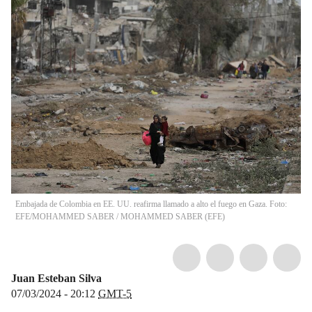
Embajada de Colombia en EE. UU. reafirma llamado a alto el fuego en Gaza. Foto:
EFE/MOHAMMED SABER
/
MOHAMMED SABER
(
EFE
)
Juan Esteban Silva
07/03/2024 - 20:12
GMT-5