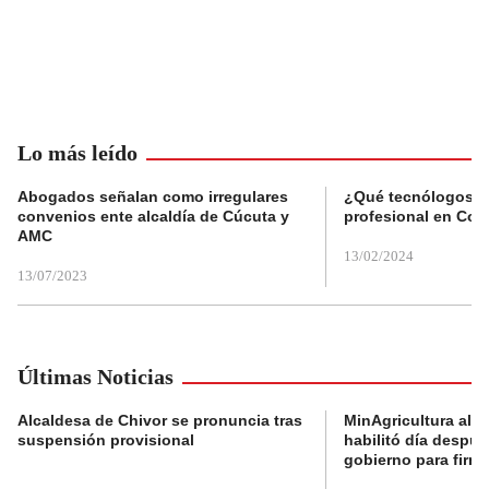
Lo más leído
Abogados señalan como irregulares
¿Qué tecnólogos re
convenios ente alcaldía de Cúcuta y
profesional en Col
AMC
13/02/2024
13/07/2023
Últimas Noticias
Alcaldesa de Chivor se pronuncia tras
MinAgricultura aler
suspensión provisional
habilitó día despú
gobierno para firma