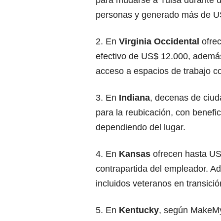
para mudarse a Tulsa durante u
personas y generado más de US$
2. En
Virginia Occidental
ofrec
efectivo de US$ 12.000, además 
acceso a espacios de trabajo co
3. En
Indiana
, decenas de ciud
para la reubicación, con benef
dependiendo del lugar.
4. En
Kansas
ofrecen hasta US
contrapartida del empleador. A
incluidos veteranos en transici
5. En
Kentucky
, según MakeMy