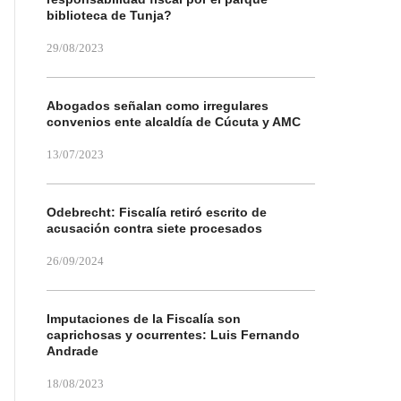
biblioteca de Tunja?
29/08/2023
Abogados señalan como irregulares
convenios ente alcaldía de Cúcuta y AMC
13/07/2023
Odebrecht: Fiscalía retiró escrito de
acusación contra siete procesados
26/09/2024
Imputaciones de la Fiscalía son
caprichosas y ocurrentes: Luis Fernando
Andrade
18/08/2023