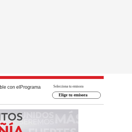
Selecciona tu emisora
ble con el
Programa
Elige tu emisora