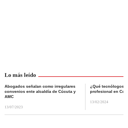
Lo más leído
Abogados señalan como irregulares
¿Qué tecnólogos re
convenios ente alcaldía de Cúcuta y
profesional en Col
AMC
13/02/2024
13/07/2023