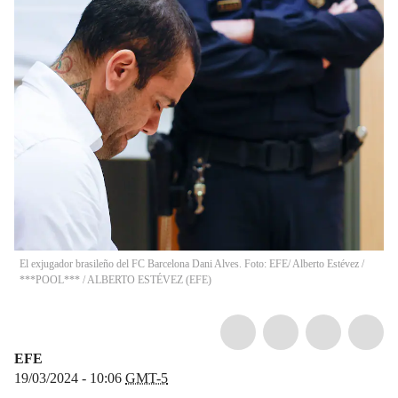
El exjugador brasileño del FC Barcelona Dani Alves. Foto: EFE/ Alberto Estévez /
***POOL***
/
ALBERTO ESTÉVEZ
(
EFE
)
EFE
19/03/2024 - 10:06
GMT-5