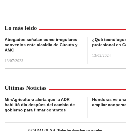
Lo más leído
Abogados señalan como irregulares
¿Qué tecnólogos re
convenios ente alcaldía de Cúcuta y
profesional en Col
AMC
13/02/2024
13/07/2023
Últimas Noticias
MinAgricultura alerta que la ADR
Honduras ve una o
habilitó día despúes del cambio de
ampliar cooperaci
gobierno para firmar contratos
© CARACOL S.A. Todos los derechos reservados.