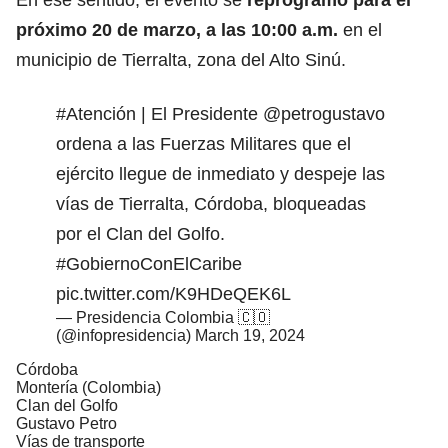
En ese sentido, el evento se
reprogramó para el
próximo 20 de marzo, a las 10:00 a.m.
en el
municipio de Tierralta, zona del Alto Sinú.
#Atención
| El Presidente
@petrogustavo
ordena a las Fuerzas Militares que el
ejército llegue de inmediato y despeje las
vías de Tierralta, Córdoba, bloqueadas
por el Clan del Golfo.
#GobiernoConElCaribe
pic.twitter.com/K9HDeQEK6L
— Presidencia Colombia 🇨🇴
(@infopresidencia)
March 19, 2024
Córdoba
Montería (Colombia)
Clan del Golfo
Gustavo Petro
Vías de transporte