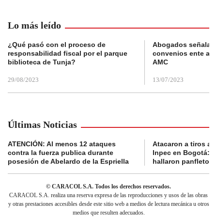
Lo más leído
¿Qué pasó con el proceso de
Abogados señalan 
responsabilidad fiscal por el parque
convenios ente alc
biblioteca de Tunja?
AMC
29/08/2023
13/07/2023
Últimas Noticias
ATENCIÓN: Al menos 12 ataques
Atacaron a tiros a 
contra la fuerza publica durante
Inpec en Bogotá: en
posesión de Abelardo de la Espriella
hallaron panfletos
© CARACOL S.A. Todos los derechos reservados.
CARACOL S.A. realiza una reserva expresa de las reproducciones y usos de las obras
y otras prestaciones accesibles desde este sitio web a medios de lectura mecánica u otros
medios que resulten adecuados.