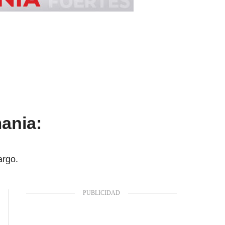
ania:
argo.