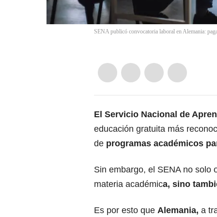
SENA publicó convocatoria laboral en Alemania: paga
El
Servicio Nacional de Apren
educación gratuita más reconoc
de
programas académicos par
Sin embargo, el SENA no solo of
materia académic
a, sino tambi
Es por esto que
Alemania,
a tr