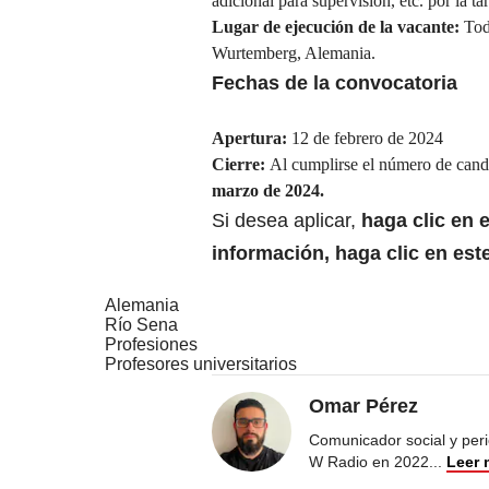
adicional para supervisión, etc. por la ta
Lugar de ejecución de la vacante:
Tod
Wurtemberg, Alemania.
Fechas de la convocatoria
Apertura:
12 de febrero de 2024
Cierre:
Al cumplirse el número de candi
marzo de 2024.
Si desea aplicar,
haga clic en 
información,
haga clic en est
Alemania
Río Sena
Profesiones
Profesores universitarios
Omar Pérez
Comunicador social y peri
W Radio en 2022
...
Leer 