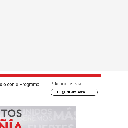
Selecciona tu emisora
ble con el
Programa
Elige tu emisora