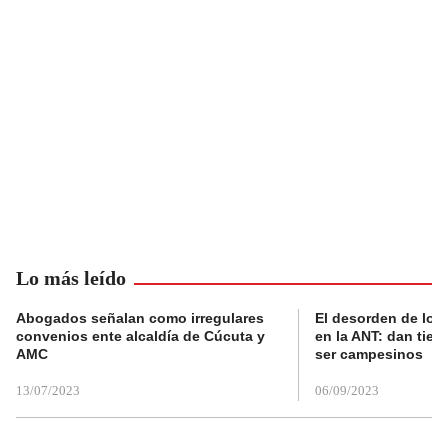
Lo más leído
Abogados señalan como irregulares
El desorden de los
convenios ente alcaldía de Cúcuta y
en la ANT: dan tier
AMC
ser campesinos
13/07/2023
06/09/2023