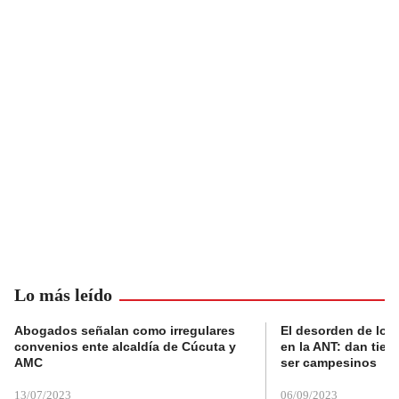
Lo más leído
Abogados señalan como irregulares
El desorden de los
convenios ente alcaldía de Cúcuta y
en la ANT: dan tier
AMC
ser campesinos
13/07/2023
06/09/2023