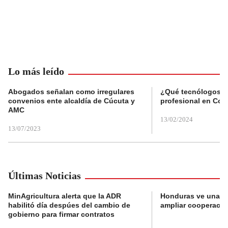
Lo más leído
Abogados señalan como irregulares
¿Qué tecnólogos re
convenios ente alcaldía de Cúcuta y
profesional en Col
AMC
13/02/2024
13/07/2023
Últimas Noticias
MinAgricultura alerta que la ADR
Honduras ve una o
habilitó día despúes del cambio de
ampliar cooperaci
gobierno para firmar contratos