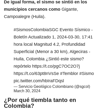
De igual forma, el sismo se sintió en los
municipios cercanos como
Gigante,
Campoalegre (Huila).
#SismosColombiaSGC
Evento Sísmico -
Boletín Actualizado 1, 2024-03-30, 17:41
hora local Magnitud 4.2, Profundidad
Superficial (Menor a 30 km), Algeciras -
Huila, Colombia ¿Sintió este sismo?
repórtelo
https://t.co/pgC7OC2O7j
https://t.co/63pt8nVsSe
#Temblor
#Sismo
pic.twitter.com/hbIraFDqsl
— Servicio Geológico Colombiano (@sgcol)
March 30, 2024
¿Por qué tiembla tanto en
Colombia?