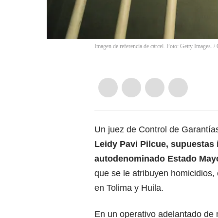
Imagen de referencia de cárcel. Foto: Getty Images.
/
Un juez de Control de Garantí
Leidy Pavi Pilcue, supuestas 
autodenominado Estado Mayor 
que se le atribuyen homicidios,
en Tolima y Huila.
En un operativo adelantado de m