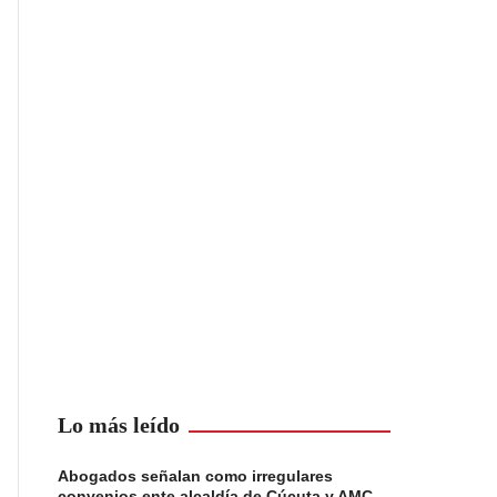
Lo más leído
Abogados señalan como irregulares
convenios ente alcaldía de Cúcuta y AMC