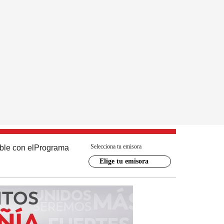
Selecciona tu emisora
ble con el
Programa
Elige tu emisora