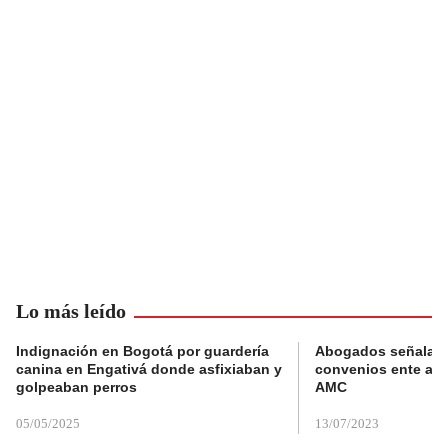
Lo más leído
Indignación en Bogotá por guardería
Abogados señalan 
canina en Engativá donde asfixiaban y
convenios ente alc
golpeaban perros
AMC
05/05/2025
13/07/2023