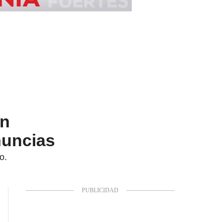
on
nuncias
o.