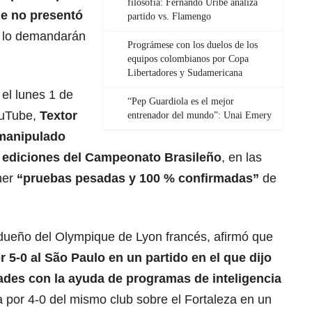
filosofía: Fernando Uribe analiza
ue no presentó
partido vs. Flamengo
n lo demandarán
Prográmese con los duelos de los
equipos colombianos por Copa
Libertadores y Sudamericana
el lunes 1 de
“Pep Guardiola es el mejor
ouTube,
Textor
entrenador del mundo”: Unai Emery
manipulado
s ediciones del Campeonato Brasileño
, en las
ener
“pruebas pesadas y 100 % confirmadas”
de
dueño del Olympique de Lyon francés, afirmó que
r 5-0 al
São Paulo
en un partido en el que dijo
dades con la ayuda de programas de inteligencia
ia por 4-0 del mismo club sobre el Fortaleza en un