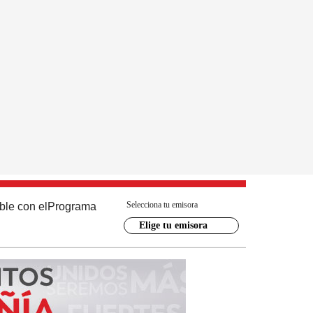
Selecciona tu emisora
ble con el
Programa
Elige tu emisora