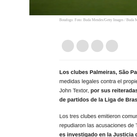
Botafogo. Foto: Buda Mendes/Getty Images
/
Buda 
Los clubes
Palmeiras
,
São Pa
medidas legales contra el prop
John Textor,
por sus reiterad
de partidos de la Liga de Bras
Los tres clubes emitieron comu
repudiaron las acusaciones de 
es investigado en la Justicia 