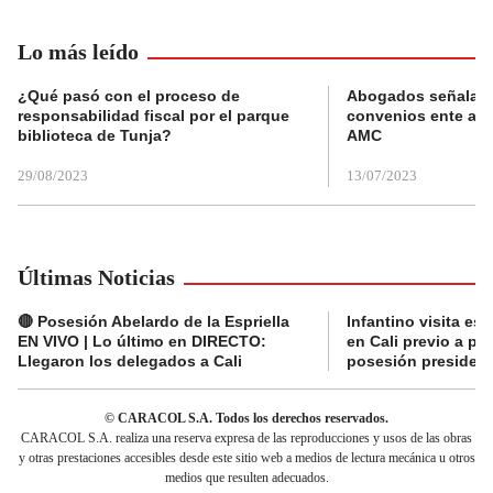
Lo más leído
¿Qué pasó con el proceso de
Abogados señalan 
responsabilidad fiscal por el parque
convenios ente alc
biblioteca de Tunja?
AMC
29/08/2023
13/07/2023
Últimas Noticias
🔴 Posesión Abelardo de la Espriella
Infantino visita es
EN VIVO | Lo último en DIRECTO:
en Cali previo a pa
Llegaron los delegados a Cali
posesión presidenc
© CARACOL S.A. Todos los derechos reservados.
CARACOL S.A. realiza una reserva expresa de las reproducciones y usos de las obras
y otras prestaciones accesibles desde este sitio web a medios de lectura mecánica u otros
medios que resulten adecuados.