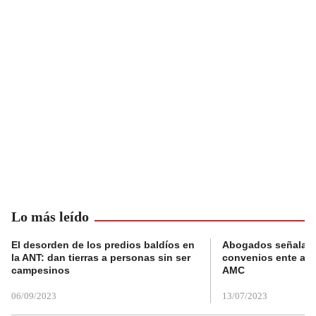
Lo más leído
El desorden de los predios baldíos en
Abogados señalan 
la ANT: dan tierras a personas sin ser
convenios ente alc
campesinos
AMC
06/09/2023
13/07/2023